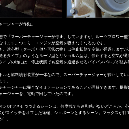
ャージャーが作動。
態で「スーパーチャージャーが停止」していますが、ルーツブロワー型
なります。つまり、エンジンが空気を吸えなくなるのです。
も、遠心型（ターボと似た形状の物）は停止状態で空気が通過しますが
送るタイプ」のようなルーツ型とリショルム型は、停止すると空気が通
タイプの物には、停止状態でも空気を通過させるバイパスバルブが組み
トルと燃料噴射装置が一体なので、スーパーチャージャーが停止してい
ます。
チャージャーは完全なイミテーションであることが理解できます。撮影
ャージャーを、電動で回していたのです。
オン/オフさせつつ走るシーンは、何度観ても違和感がないどころか、心
た犬がスイッチをオフした途端、ショボーンとするシーン。マックスが目
か）。